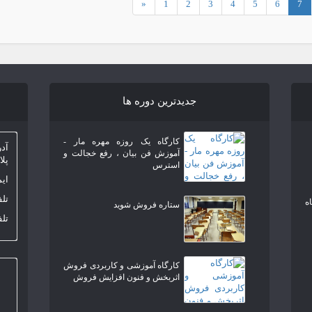
«
1
2
3
4
5
6
7
جدیدترین دوره ها
کارگاه یک روزه مهره مار -
آدر
آموزش فن بیان ، رفع خجالت و
پلاک 1 
استرس
ایمیل: m
تلفن ثاب
ه
ستاره فروش شوید
تل
کارگاه آموزشی و کاربردی فروش
اثربخش و فنون افزایش فروش