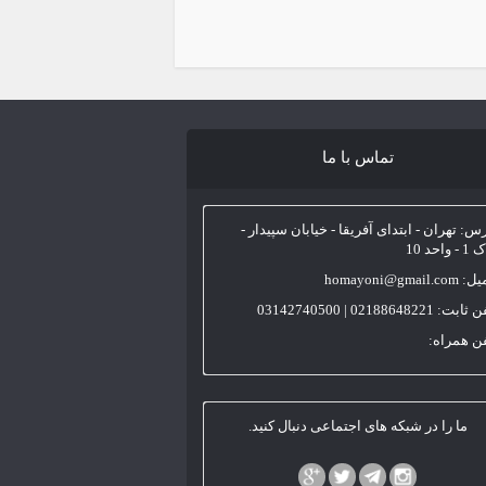
تماس با ما
س: تهران - ابتدای آفریقا - خیابان سپیدار -
- واحد 10
homayoni@gmail.co
ت: 02188648221 | 03142740500
فن همراه:
ما را در شبکه های اجتماعی دنبال کنید.